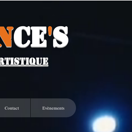
N
CE
'
S
RTISTIQUE
Contact
Evènements