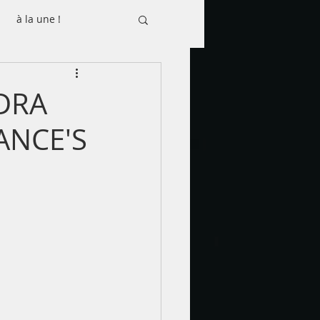
à la une !
DRA
ANCE'S