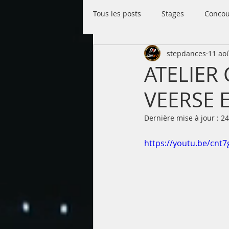
Tous les posts
Stages
Concou
stepdances
11 ao
Evènements
ATELIER
VEERSE 
Dernière mise à jour :
24
https://youtu.be/cnt7