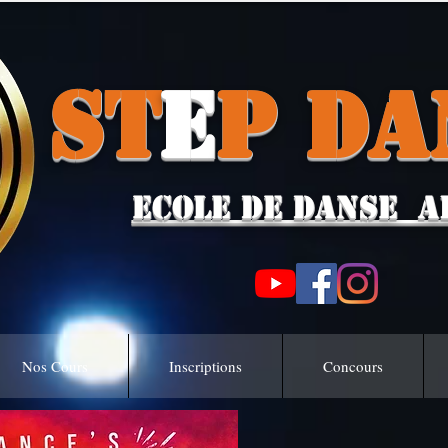
ST
E
P
DA
ECOLE DE DANSE A
Nos Cours
Inscriptions
Concours