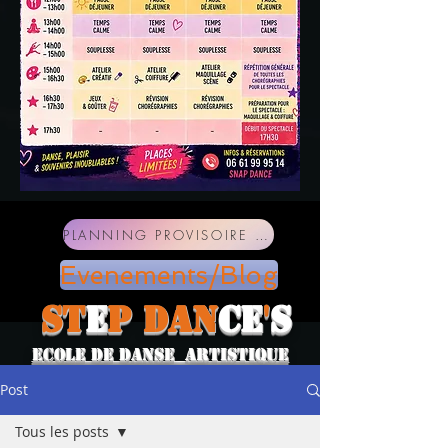
PLANNING PROVISOIRE SAISON 2026-2027
Evenements/Blog
ST
E
P
DAN
CE
'
S
ECOLE DE DANSE ARTISTIQUE
Post
Tous les posts