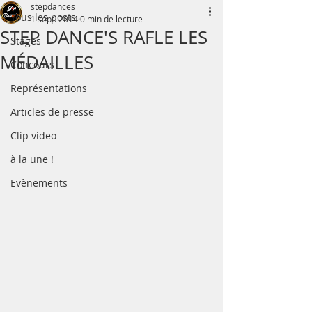
stepdances
Tous les posts
1 sept. 2014
0 min de lecture
STEP DANCE'S RAFLE LES
Stages
MÉDAILLES
Concours
Représentations
Articles de presse
Clip video
à la une !
Evènements