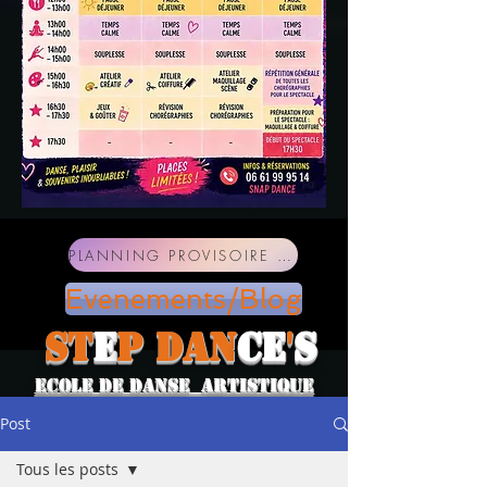
PLANNING PROVISOIRE SAISON 2026-2027
Evenements/Blog
ST
E
P
DAN
CE
'
S
ECOLE DE DANSE ARTISTIQUE
Post
Tous les posts