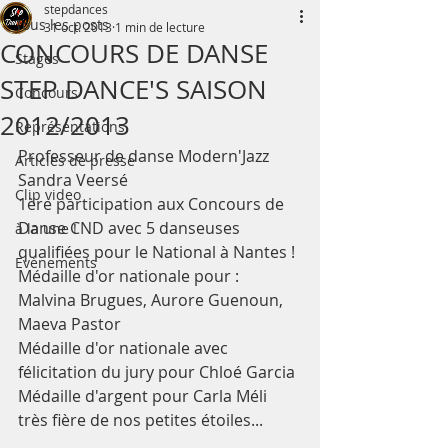
stepdances
Tous les posts
31 oct. 2013
1 min de lecture
CONCOURS DE DANSE
Stages
STEP DANCE'S SAISON
Concours
2012/2013
Représentations
Professeur de danse Modern'Jazz 
Articles de presse
Sandra Veersé
Clip video
1ère participation aux Concours de 
Danse CND avec 5 danseuses
à la une !
qualifiées pour le National à Nantes !
Evènements
Médaille d'or nationale pour : 
Malvina Brugues, Aurore Guenoun, 
Maeva Pastor
Médaille d'or nationale avec 
félicitation du jury pour Chloé Garcia
Médaille d'argent pour Carla Méli
très fière de nos petites étoiles...