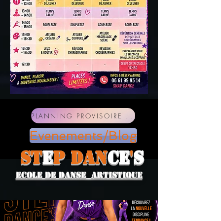
PLANNING PROVISOIRE SAISON 2026-2027
Evenements/Blog
ST
E
P
DAN
CE
'
S
ECOLE DE DANSE ARTISTIQUE